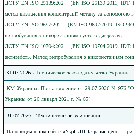
ДСТУ EN ISO 25139:202__ (EN ISO 25139:2011, IDT; I
метод визначення концентрації метану за допомогою га
ДСТУ EN ISO 9697:202__ (EN ISO 9697:2019, ISO 9697:
випробування з використанням густого джерела»;
ДСТУ EN ISO 10704:202__ (EN ISO 10704:2019, IDT; IS
активність. Метод випробування з використанням тон
31
.
0
7
.
20
26
-
Техническое законодательство
Украины
КМ Украины, Постановление от 29.07.2026 № 976 "
Украины от 20 января 2021 г. № 65"
31.
0
7
.
2026
-
Техническое регулирование
На официальном сайте «УкрНДНЦ» размеще
н
ы
:
При