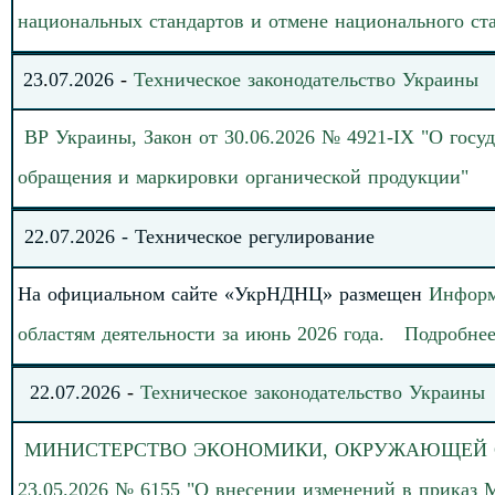
национальных стандартов и отмене национального ст
23
.
07.
20
26
-
Техническое законодательство
Украины
ВР Украины, Закон от
30.06.2026 № 4921-IX "О госуд
обращения и маркировки органической продукции
"
22
.07.
202
6
-
Техническое регулирование
На официальном сайте «УкрНДНЦ» размещен
Информ
областям деятельности за июнь 2026 года.
Подробне
22
.
07.
20
26
-
Техническое законодательство
Украины
МИНИСТЕРСТВО
ЭКОНОМИКИ, ОКРУЖАЮЩЕЙ СР
23.05.2026 № 6155 "О внесении изменений в приказ 