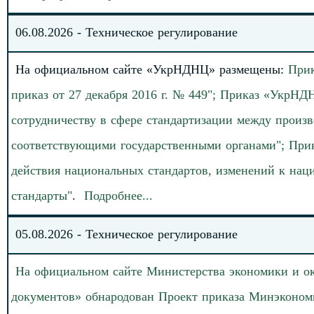
06
.
0
8
.
2026
-
Техническое регулирование
На официальном сайте «УкрНДНЦ» размеще
н
ы
:
При
приказ от 27 декабря 2016 г. № 449"; Приказ «УкрНД
сотрудничеству в сфере стандартизации между произ
соответствующими государственными органами"; Прик
действия национальных стандартов, изменений к нац
стандарты
"
.
Подробнее
.
.
.
05
.
08
.202
6
-
Техническое регулирование
На официальном сайте Министерства экономики и о
документов» обнародован
Проект приказа Минэконом