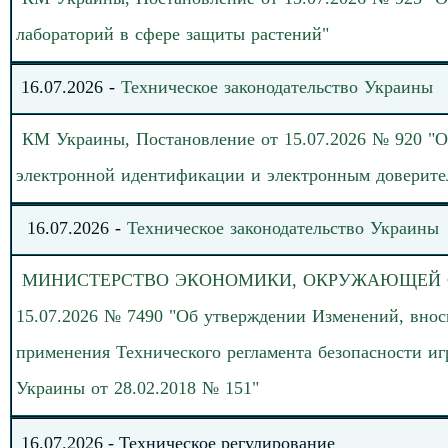
лабораторий в сфере защиты растений"
16
.
0
7
.
20
26
-
Техническое законодательство
Украины
КМ Украины, Постановление от 15.07.2026 № 920 "О
электронной идентификации и электронным доверите
16
.
07.
20
26
-
Техническое законодательство
Украины
МИНИСТЕРСТВО
ЭКОНОМИКИ, ОКРУЖАЮЩЕЙ СР
15.07.2026 № 7490 "Об утверждении Изменений, внос
применения Технического регламента безопасности и
Украины от 28.02.2018 № 151
"
16
.
0
7
.202
6
-
Техническое регулирование