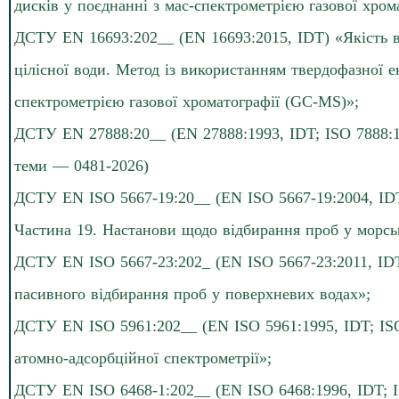
дисків у поєднанні з мас-спектрометрією газової хром
ДСТУ EN 16693:202__ (EN 16693:2015, IDT) «Якість в
цілісної води. Метод із використанням твердофазної е
спектрометрією газової хроматографії (GC-MS)»;
ДСТУ EN 27888:20__ (EN 27888:1993, IDT; ISO 7888:1
теми — 0481-2026)
ДСТУ EN ISO 5667-19:20__ (EN ISO 5667-19:2004, IDT
Частина 19. Настанови щодо відбирання проб у морсь
ДСТУ EN ISO 5667-23:202_ (EN ISO 5667-23:2011, IDT
пасивного відбирання проб у поверхневих водах»;
ДСТУ EN ISO 5961:202__ (EN ISO 5961:1995, IDT; ISO
атомно-адсорбційної спектрометрії»;
ДСТУ EN ISO 6468-1:202__ (EN ISO 6468:1996, IDT; I