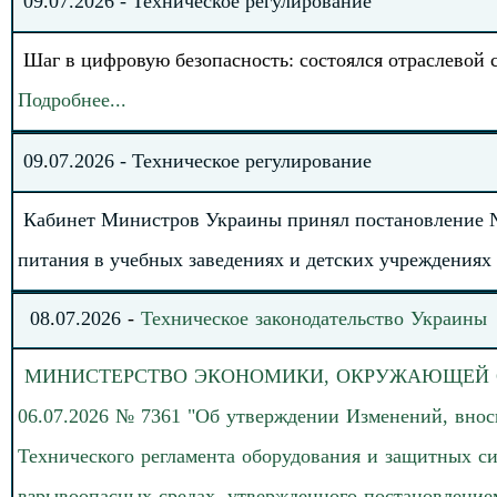
09
.
0
7
.202
6
-
Техническое регулирование
Шаг в цифровую безопасность: состоялся отраслевой
Подробнее
.
.
.
09
.
0
7
.202
6
-
Техническое регулирование
Кабинет Министров Украины принял постановление №
питания в учебных заведениях и детских учреждениях
08
.
07.
20
26
-
Техническое законодательство
Украины
МИНИСТЕРСТВО
ЭКОНОМИКИ, ОКРУЖАЮЩЕЙ СР
06.07.2026 № 7361 "Об утверждении Изменений, вно
Технического регламента оборудования и защитных си
взрывоопасных средах, утвержденного постановление