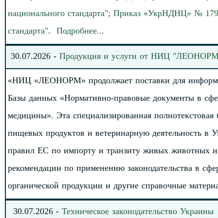
национального стандарта"; Приказ «УкрНДНЦ» № 179 
стандарта
"
.
Подробнее
.
.
.
30.
0
7
.202
6
-
Продукция и услуги от НИЦ "ЛЕОНОРМ
«НИЦ «ЛЕОНОРМ» продолжает поставки для информ
Базы данных «Нормативно-правовые документы в сфе
медицины». Эта специализированная полнотекстовая 
пищевых продуктов и ветеринарную деятельность в У
правил ЕС по импорту и транзиту живых животных и
рекомендации по применению законодательства в сфе
органической продукции и другие справочные материал
30
.
07.
20
26
-
Техническое законодательство
Украины