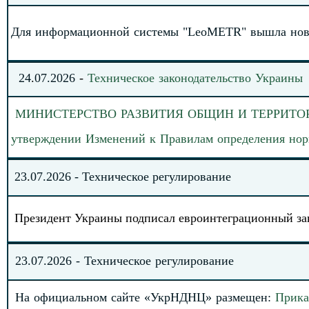
Д
ля информационной системы "LeoMETR" вышла нова
24
.
07.
20
26
-
Техническое законодательство
Украины
МИНИСТЕРСТВО
РАЗВИТИЯ ОБЩИН И ТЕРРИТОРИЙ 
утверждении Изменений к Правилам определения нор
2
3
.
0
7
.202
6
-
Техническое регулирование
Президент Украины подписал евроинтеграционный зак
23
.
0
7
.
2026
-
Техническое регулирование
На официальном сайте «УкрНДНЦ» размеще
н
:
Прик