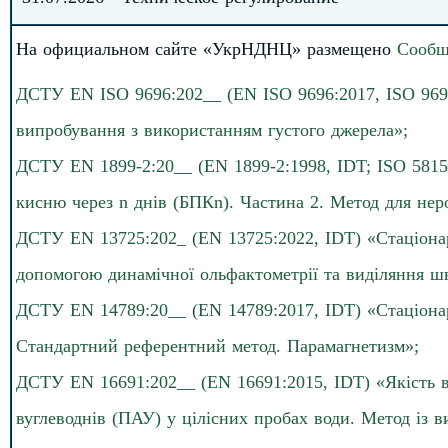
На официальном сайте «УкрНДНЦ» размещено
Сообщ
ДСТУ EN ISO 9696:202__ (EN ISO 9696:2017, ISO 9696:
випробування з використанням густого джерела»;
ДСТУ EN 1899-2:20__ (EN 1899-2:1998, IDT; ISO 5815
кисню через n днів (БПКn). Частина 2. Метод для неро
ДСТУ EN 13725:202_ (EN 13725:2022, IDT) «Стаціонар
допомогою динамічної ольфактометрії та виділяння шв
ДСТУ EN 14789:20__ (EN 14789:2017, IDT) «Стаціонар
Стандартний референтний метод. Парамагнетизм»;
ДСТУ EN 16691:202__ (EN 16691:2015, IDT) «Якість 
вуглеводнів (ПАУ) у цілісних пробах води. Метод із 