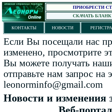
ПРИОБРЕСТИ
С
СКАЧАТЬ БЛАНК
КОНТАКТЫ
НОВОСТИ
РЕГИСТР
Если Вы посещали нас пре
изменено, просмотрите эт
Вы можете получать наши
отправьте нам запрос на 
leonorminfo@gmail.com
Новости и изменения 
В
еб-порт
а