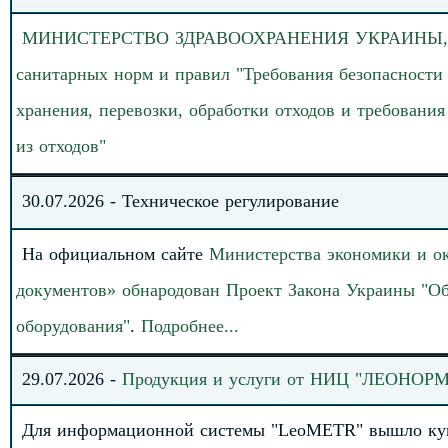
МИНИСТЕРСТВО
ЗДРАВООХРАНЕНИЯ УКРАИНЫ, Прик
санитарных норм и правил "Требования безопасности д
хранения, перевозки, обработки отходов и требовани
из отходов
"
30
.
07
.202
6
-
Техническое регулирование
На официальном сайте
Министерства экономики и о
документов» обнародован
Проект Закона Украины "Об
оборудования"
.
Подробнее
.
.
.
29
.
0
7.
20
2
6
-
Продукция и услуги от НИЦ "ЛЕОНОРМ
Для информационной системы "LeoMETR" вышло куму