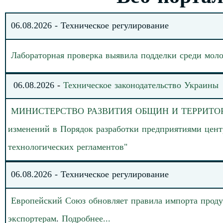
0
6
.
08
.202
6
-
Техническое регулирование
Лабораторная проверка выявила подделки среди мол
06
.
08.
20
26
-
Техническое законодательство
Украины
МИНИСТЕРСТВО
РАЗВИТИЯ ОБЩИН И ТЕРРИТОРИЙ 
изменений в Порядок разработки предприятиями цент
технологических регламентов
"
0
6
.
08
.202
6
-
Техническое регулирование
Европейский Союз обновляет правила импорта проду
экспортерам
.
Подробнее
.
.
.