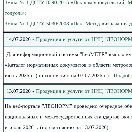
Зміна № 1 ДСТУ 8390:2015 «Пек кам’яновугільний. Ме
толуолі»;
Зміна № 1 ДСТУ 5030:2008 «Пек. Метод визначання д
1
4
.
0
7.
20
2
6
-
Продукция и услуги от НИЦ "ЛЕОНОРМ
Для информационной системы "LeoMETR" вышло куму
«Каталог нормативных документов в области метрол
июнь 2026 г. (по состоянию на 0
7
.0
7
.2026
г.).
Подроб
13
.07.2026
-
Продукция и услуги от НИЦ "ЛЕОНОРМ
На веб-портале "ЛЕОНОРМ" проведено очередное обн
национальных и межгосударственных стандартов вкл
и июль 2026 г. (по состоянию на 13.07.2026).