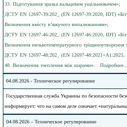
33. Підготування зразка вальцевим ущільнювачем»;
ДСТУ EN 12697-39:202_ (EN 12697-39:2020, IDT) «Біт
Визначення вмісту в’яжучого випалюванням»;
ДСТУ EN 12697-46:202_ (EN 12697-46:2020, IDT) «Біт
Визначення низькотемпературного тріщиноутворення т
ДСТУ EN 12697-48:202_ (EN 12697-48:2021+A1:2025, 
48. Визначення зчеплення між шарами».
Подробнее
.
.
0
4
.
0
8
.202
6
-
Техническое регулирование
Г
осударственная служба Украины по безопасности бе
информирует: что на самом деле означает «натуральн
04
.
08
.202
6
-
Техническое регулирование