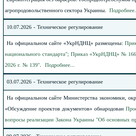
агропродовольственного сектора Украины
.
Подробнее
.
10.
0
7
.
2026
-
Техническое регулирование
На официальном сайте «УкрНДНЦ» размеще
н
ы
:
При
национального стандарта"; Приказ «УкрНДНЦ» № 166 о
2026 г. № 139
"
.
Подробнее
.
.
.
03
.
07
.202
6
-
Техническое регулирование
На официальном сайте Министерства экономики, окру
«Обсуждение проектов документов» обнародован
Про
вопросы реализации Закона Украины "Об основных пр