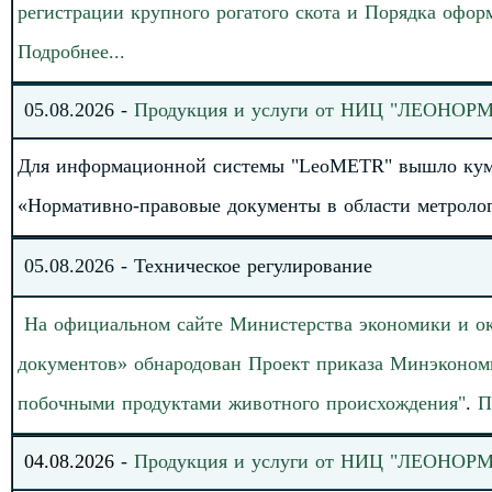
регистрации крупного рогатого скота и Порядка офор
Подробнее
.
.
.
05
.
08
.2026
-
Продукция и услуги от НИЦ "ЛЕОНОРМ
Д
ля информационной системы "LeoMETR" вышло куму
«Нормативно-правовые документы в области метроло
05
.
08
.202
6
-
Техническое регулирование
На официальном сайте Министерства экономики и о
документов» обнародован
Проект приказа Минэконом
побочными продуктами животного происхождения"
.
П
04
.08.2026
-
Продукция и услуги от НИЦ "ЛЕОНОРМ