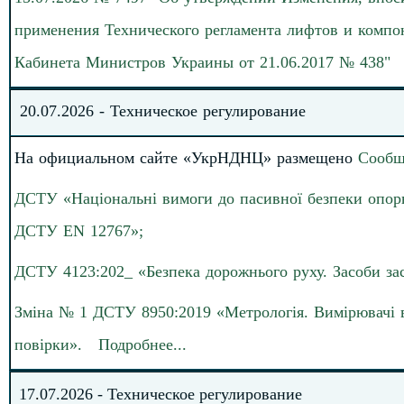
применения Технического регламента лифтов и компо
Кабинета Министров Украины от 21.06.2017 № 438
"
20
.07.
202
6
-
Техническое регулирование
На официальном сайте «УкрНДНЦ» размещено
Сообщ
ДСТУ «Національні вимоги до пасивної безпеки опорн
ДСТУ EN 12767»;
ДСТУ 4123:202_ «Безпека дорожнього руху. Засоби зас
Зміна № 1 ДСТУ 8950:2019 «Метрологія. Вимірювачі в
повірки».
Подробнее
.
.
.
17
.
0
7
.202
6
-
Техническое регулирование