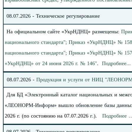
08.
0
7
.
2026
-
Техническое регулирование
На официальном сайте «УкрНДНЦ» размеще
н
ы
:
При
национального стандарта"; Приказ «УкрНДНЦ» № 158 о
национального стандарта"; Приказ «УкрНДНЦ» № 157 
«УкрНДНЦ» от 24 июня 2026 г. № 146
"
.
Подробнее
.
.
.
08
.
0
7
.
20
2
6
-
Продукция и услуги от НИЦ "ЛЕОНОР
Для БД «Электронный каталог национальных и межг
«ЛЕОНОРМ-Информ» вышло обновление базы данны
2026 г. (по состоянию на 0
7
.0
7
.2026
г
.).
Подробнее 
08
.07.
202
6
-
Техническое регулирование