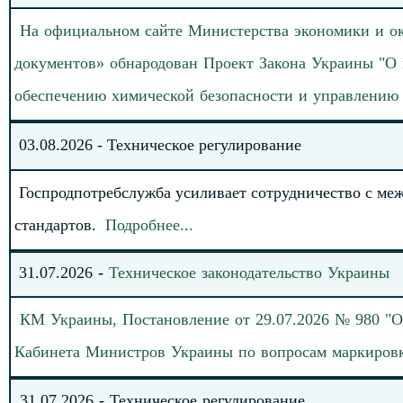
На официальном сайте Министерства экономики и о
документов» обнародован
Проект Закона Украины "О 
обеспечению химической безопасности и управлению
0
3
.
0
8
.202
6
-
Техническое регулирование
Госпродпотребслужба усиливает сотрудничество с ме
стандартов
.
Подробнее
.
.
.
31
.
0
7
.
20
26
-
Техническое законодательство
Украины
КМ Украины, Постановление от 29.07.2026 № 980 "
Кабинета Министров Украины по вопросам маркиров
31
.07.
202
6
-
Техническое регулирование