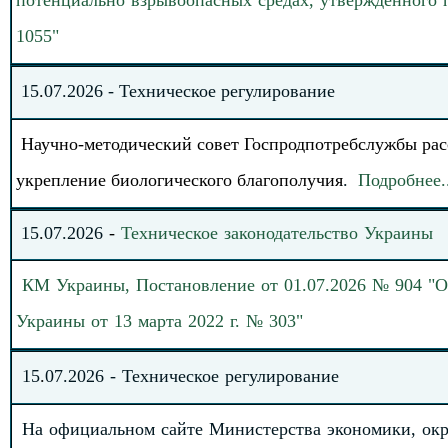
потенциально взрывоопасных средах, утвержденного
1055
"
15
.
0
7
.202
6
-
Техническое регулирование
Научно-методический совет Госпродпотребслужбы рас
укрепление биологического благополучия
.
Подробнее
.
1
5
.
0
7
.
20
26
-
Техническое законодательство
Украины
КМ Украины, Постановление от 01.07.2026 № 904 "
Украины от 13 марта 2022 г. № 303"
15
.
07
.202
6
-
Техническое регулирование
На официальном сайте Министерства экономики, окру