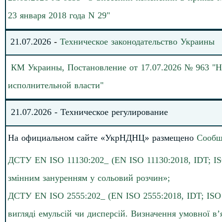
23 января 2018 года N 29
"
21
.
0
7
.
20
26
-
Техническое законодательство
Украины
КМ Украины, Постановление от 17.07.2026 № 963 "Н
исполнительной власти"
21
.07.
202
6
-
Техническое регулирование
На официальном сайте «УкрНДНЦ» размещено
Сообщ
ДСТУ EN ISO 11130:202_ (EN ISO 11130:2018, IDT; ISO
змінним зануренням у сольовий розчин»;
ДСТУ EN ISO 2555:202_ (EN ISO 2555:2018, IDT; ISO 
вигляді емульсій чи дисперсій. Визначення умовної в