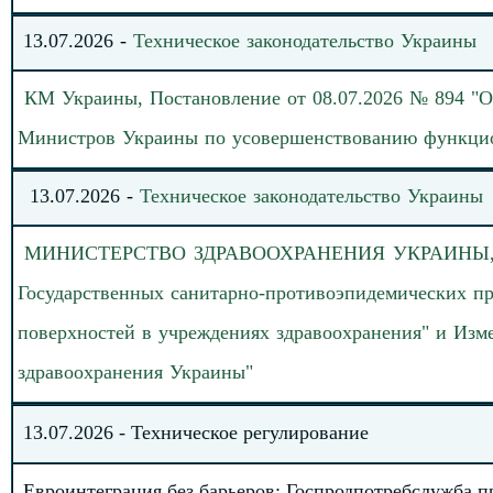
13
.
0
7
.
20
26
-
Техническое законодательство
Украины
КМ Украины, Постановление от 08.07.2026 № 894 "О
Министров Украины по усовершенствованию функци
13
.
07.
20
26
-
Техническое законодательство
Украины
МИНИСТЕРСТВО
ЗДРАВООХРАНЕНИЯ УКРАИНЫ, При
Государственных санитарно-противоэпидемических пр
поверхностей в учреждениях здравоохранения" и Из
здравоохранения Украины
"
13
.
0
7
.202
6
-
Техническое регулирование
Евроинтеграция без барьеров: Госпродпотребслужба 