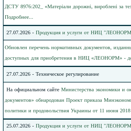
ДСТУ 8976:202_ «Матеріали дорожні, вироблені за тех
Подробнее
.
.
.
27
.
0
7
.
20
2
6
-
Продукция и услуги от НИЦ "ЛЕОНОРМ
Обновлен перечень нормативных документов, изданны
доступных для приобретения в НИЦ «ЛЕОНОРМ» - доб
27
.
07
.202
6
-
Техническое регулирование
На официальном сайте
Министерства экономики и о
документов» обнародован
Проект приказа Минэконом
политики и продовольствия Украины от 11 июня 2018
2
5
.
0
7
.2026
-
Продукция и услуги от НИЦ "ЛЕОНОРМ