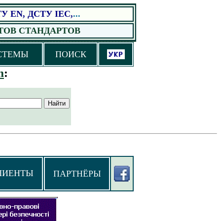
ТУ EN
, ДСТУ IEC,
...
ТОВ СТАНДА
Р
ТОВ
СТЕМЫ
ПОИСК
m
:
ЛИЕНТЫ
ПАРТНЁРЫ