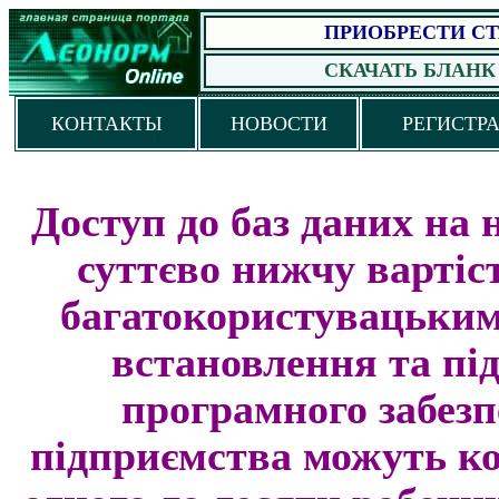
ПРИОБРЕСТИ
С
СКАЧАТЬ БЛАНК
КОНТАКТЫ
НОВОСТИ
РЕГИСТР
Доступ до баз даних на
суттєво нижчу вартіс
багатокористувацьким
встановлення та пі
програмного забез
підприємства можуть ко