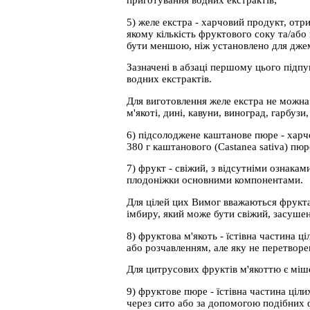
приготування водних екстрактів;
5) желе екстра - харчовий продукт, отр
якому кількість фруктового соку та/або
бути меншою, ніж установлено для джем
Зазначені в абзаці першому цього підпу
водних екстрактів.
Для виготовлення желе екстра не можна 
м'якоті, дині, кавуни, виноград, гарбузи,
6) підсолоджене каштанове пюре - харч
380 г каштанового (Castanea sativa) пю
7) фрукт - свіжий, з відсутніми ознакам
плодоніжки основними компонентами.
Для цілей цих Вимог вважаються фруктами
імбиру, який може бути свіжий, засушен
8) фруктова м'якоть - їстівна частина ц
або розчавленням, але яку не перетворе
Для цитрусових фруктів м'якоттю є міше
9) фруктове пюре - їстівна частина ціл
через сито або за допомогою подібних 