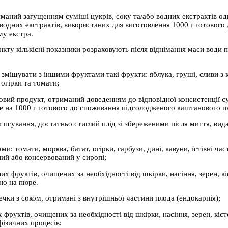
иманий загущенням суміші цукрів, соку та/або водних екстрактів одн
 водних екстрактів, використаних для виготовлення 1000 г готового
у екстра.
нкту кількісні показники розраховують після віднімання маси води 
змішувати з іншими фруктами такі фрукти: яблука, груші, сливи з к
 огірки та томати;
овий продукт, отриманий доведенням до відповідної консистенції с
ре на 1000 г готового до споживання підсолодженого каштанового п
и псування, достатньо стиглий плід зі збереженими після миття, ви
: томати, морква, батат, огірки, гарбузи, дині, кавуни, їстівні час
ий або консервований у сиропі;
ілих фруктів, очищених за необхідності від шкірки, насіння, зерен,
но на пюре.
чки з соком, отримані з внутрішньої частини плода (ендокарпія);
их фруктів, очищених за необхідності від шкірки, насіння, зерен, к
фізичних процесів;