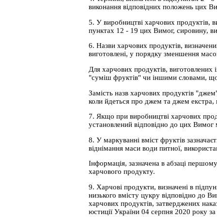
виконання відповідних положень цих Ви
5. У виробництві харчових продуктів, в
пунктах 12 - 19 цих Вимог, сировину, ви
6. Назви харчових продуктів, визначени
виготовлені, у порядку зменшення масов
Для харчових продуктів, виготовлених і
"суміш фруктів" чи іншими словами, що 
Замість назв харчових продуктів "джем"
коли йдеться про джем та джем екстра, 
7. Якщо при виробництві харчових проду
установлений відповідно до цих Вимог 
8. У маркуванні вміст фруктів зазначаєт
віднімання маси води питної, використа
Інформація, зазначена в абзаці першому
харчового продукту.
9. Харчові продукти, визначені в підпу
низького вмісту цукру відповідно до Ви
харчових продуктів, затверджених наказ
юстиції України 04 серпня 2020 року за