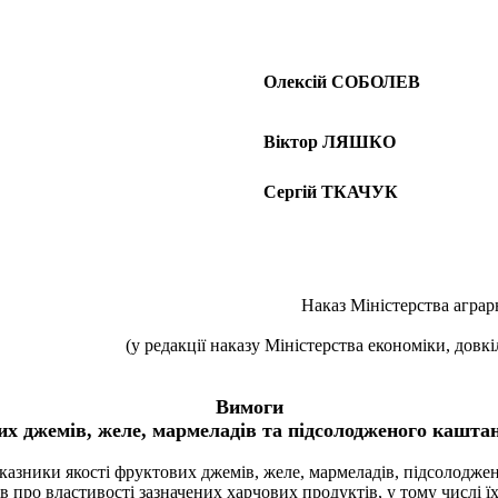
Олексій СОБОЛЕВ
Віктор ЛЯШКО
Сергій ТКАЧУК
Наказ Міністерства аграр
(у редакції наказу Міністерства економіки, довкі
Вимоги
их джемів, желе, мармеладів та підсолодженого кашта
казники якості фруктових джемів, желе, мармеладів, підсолодже
 про властивості зазначених харчових продуктів, у тому числі ї