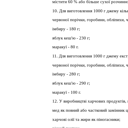
містити 60 % або більше сухої розчинн
10. Для виготовлення 1000 г джему кіль
червоної порічки, горобини, обліпихи, 
імбиру - 180 г;
яблук кеш'ю - 230 г;
маракуї - 80 г.
11. Для виготовлення 1000 г джему екстр
червоної порічки, горобини, обліпихи, 
імбиру - 280 г;
яблук кеш'ю - 290 г;
маракуї - 100 г.
12. У виробництві харчових продуктів, 
мед як повний або частковий замінник ц
харчові олії та жири як піногасники;