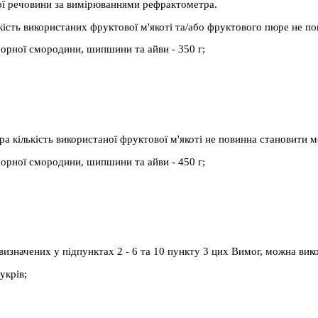
ої речовини за вимірюваннями рефрактометра.
кість використаних фруктової м'якоті та/або фруктового пюре не по
чорної смородини, шипшини та айви - 350 г;
а кількість використаної фруктової м'якоті не повинна становити ме
чорної смородини, шипшини та айви - 450 г;
визначених у підпунктах 2 - 6 та 10 пункту 3 цих Вимог, можна вик
укрів;