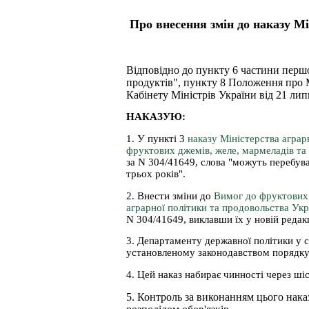
Про внесення змін до наказу Мі
Відповідно до пункту 6 частини першо
продуктів", пункту 8 Положення про М
Кабінету Міністрів України від 21 лип
НАКАЗУЮ:
1. У пункті 3
наказу Міністерства аграр
фруктових джемів, желе, мармеладів т
за N 304/41649, слова "можуть перебува
трьох років".
2. Внести зміни до
Вимог до фруктових 
аграрної політики та продовольства Укр
N 304/41649, виклавши їх у новій редакц
3. Департаменту державної політики у с
установленому законодавством порядку 
4. Цей наказ набирає чинності через шіс
5. Контроль за виконанням цього наказ