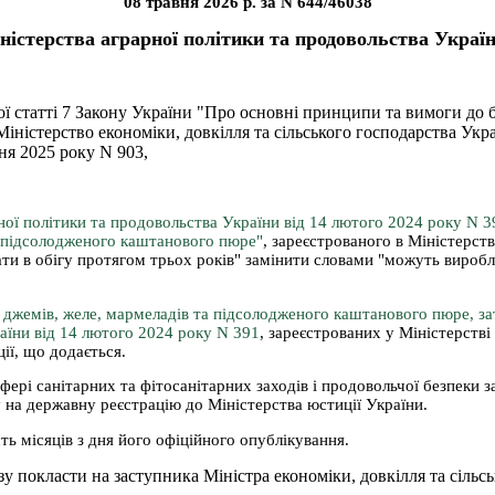
08 травня 2026 р. за N 644/46038
ністерства аграрної політики та продовольства Україн
ї статті 7 Закону України "Про основні принципи та вимоги до б
іністерство економіки, довкілля та сільського господарства Ук
ня 2025 року N 903,
ної політики та продовольства України від 14 лютого 2024 року N 
а підсолодженого каштанового пюре"
, зареєстрованого в Міністерст
ти в обігу протягом трьох років" замінити словами "можуть виробл
джемів, желе, мармеладів та підсолодженого каштанового пюре, з
аїни від 14 лютого 2024 року N 391
, зареєстрованих у Міністерстві
ії, що додається.
фері санітарних та фітосанітарних заходів і продовольчої безпеки 
на державну реєстрацію до Міністерства юстиції України.
ть місяців з дня його офіційного опублікування.
у покласти на заступника Міністра економіки, довкілля та сільсь