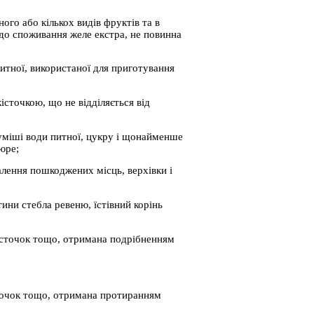
ого або кількох видів фруктів та в
 до споживання желе екстра, не повинна
питної, використаної для приготування
істочкою, що не відділяється від
уміші води питної, цукру і щонайменше
юре;
далення пошкоджених місць, верхівки і
тини стебла ревеню, їстівний корінь
 кісточок тощо, отримана подрібненням
істочок тощо, отримана протиранням