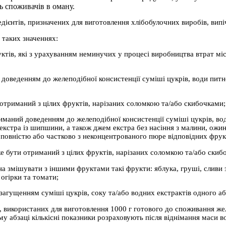
 споживачів в оману.
едієнтів, призначених для виготовлення хлібобулочних виробів, випі
 таких значеннях:
уктів, які з урахуванням неминучих у процесі виробництва втрат міс
доведенням до желеподібної консистенції суміші цукрів, води питно
отриманий з цілих фруктів, нарізаних соломкою та/або скибочками;
иманий доведенням до желеподібної консистенції суміші цукрів, вод
екстра із шипшини, а також джем екстра без насіння з малини, ожи
повністю або частково з неконцентрованого пюре відповідних фрук
е бути отриманий з цілих фруктів, нарізаних соломкою та/або скиб
 змішувати з іншими фруктами такі фрукти: яблука, груші, сливи з 
 огірки та томати;
загущенням суміші цукрів, соку та/або водних екстрактів одного або
у, використаних для виготовлення 1000 г готового до споживання ж
му абзаці кількісні показники розраховують після віднімання маси в