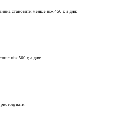
винна становити менше ніж 450 г, а для:
нше ніж 500 г, а для:
ористовувати: