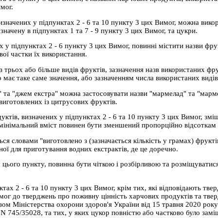
мог.
изначених у підпунктах 2 - 6 та 10 пункту 3 цих Вимог, можна викор
значену в підпунктах 1 та 7 - 9 пункту 3 цих Вимог, та цукри.
х у підпунктах 2 - 6 пункту 3 цих Вимог, повинні містити назви фру
ої частки їх використання.
з трьох або більше видів фруктів, зазначення назв використаних фр
має таке саме значення, або зазначенням числа використаних видів
 та "джем екстра" можна застосовувати назви "мармелад" та "мармел
виготовлених із цитрусових фруктів.
ктів, визначених у підпунктах 2 - 6 та 10 пункту 3 цих Вимог, зміш
мінімальний вміст повинен бути зменшений пропорційно відсоткам 
ься словами "виготовлено з (зазначається кількість у грамах) фрукті
ної для приготування водних екстрактів, де це доречно.
 цього пункту, повинна бути чіткою і розбірливою та розміщуватис
нктах 2 - 6 та 10 пункту 3 цих Вимог, крім тих, які відповідають т
мог до тверджень про поживну цінність харчових продуктів та твер
ом Міністерства охорони здоров'я України від 15 травня 2020 року
 N 745/35028, та тих, у яких цукор повністю або частково було зам