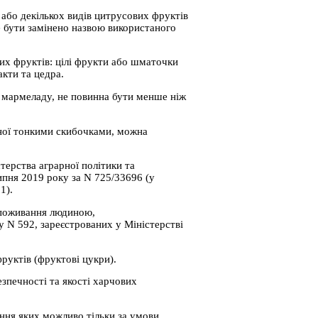
або декількох видів цитрусових фруктів
е бути замінено назвою використаного
их фруктів: цілі фрукти або шматочки
акти та цедра.
о мармеладу, не повинна бути менше ніж
аної тонкими скибочками, можна
терства аграрної політики та
ипня 2019 року за N 725/33696 (у
1).
споживання людиною,
у N 592, зареєстрованих у Міністерстві
руктів (фруктові цукри).
зпечності та якості харчових
ання яких можливо тільки за умови