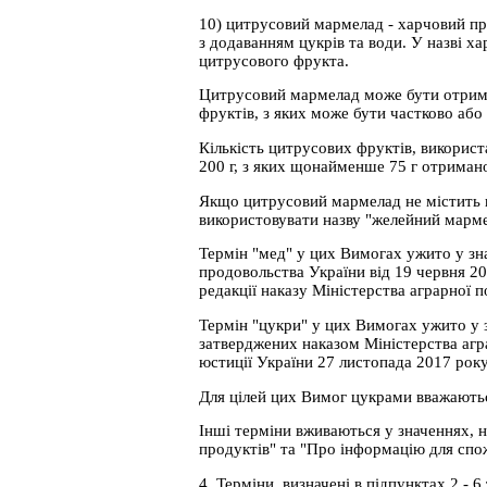
10) цитрусовий мармелад - харчовий пр
з додаванням цукрів та води. У назві 
цитрусового фрукта.
Цитрусовий мармелад може бути отриман
фруктів, з яких може бути частково або 
Кількість цитрусових фруктів, викорис
200 г, з яких щонайменше 75 г отримано
Якщо цитрусовий мармелад не містить н
використовувати назву "желейний марме
Термін "мед" у цих Вимогах ужито у зн
продовольства України від 19 червня 20
редакції наказу Міністерства аграрної 
Термін "цукри" у цих Вимогах ужито у 
затверджених наказом Міністерства агра
юстиції України 27 листопада 2017 року
Для цілей цих Вимог цукрами вважаються
Інші терміни вживаються у значеннях, н
продуктів" та "Про інформацію для спо
4. Терміни, визначені в підпунктах 2 - 