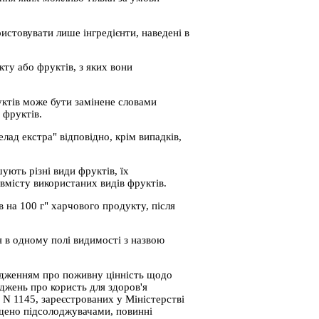
истовувати лише інгредієнти, наведені в
кту або фруктів, з яких вони
уктів може бути замінене словами
 фруктів.
ад екстра" відповідно, крім випадків,
ують різні види фруктів, їх
вмісту використаних видів фруктів.
в на 100 г" харчового продукту, після
я в одному полі видимості з назвою
вердженням про поживну цінність щодо
джень про користь для здоров'я
 N 1145, зареєстрованих у Міністерстві
іщено підсолоджувачами, повинні