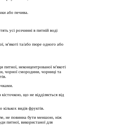
чки або печива.
тять усі розчинні в питній воді
ї, м'якоті та/або пюре одного або
и питної, неконцентрованої м'якоті
ни, чорної смородини, чорниці та
тів.
очками.
кісточкою, що не відділяється від
 кількох видів фруктів.
еле, не повинна бути меншою, ніж
оди питної, використаної для