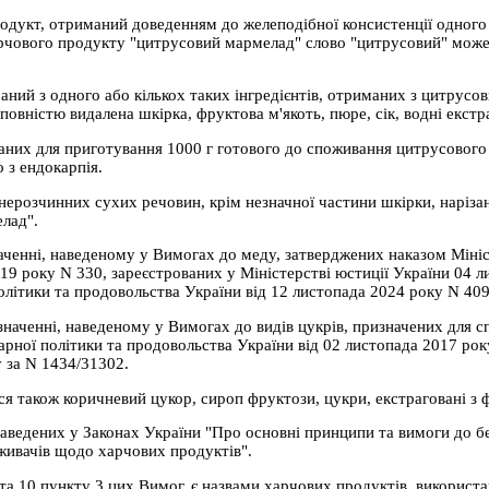
одукт, отриманий доведенням до желеподібної консистенції одного 
харчового продукту "цитрусовий мармелад" слово "цитрусовий" мож
ий з одного або кількох таких інгредієнтів, отриманих з цитрусов
повністю видалена шкірка, фруктова м'якоть, пюре, сік, водні екстр
таних для приготування 1000 г готового до споживання цитрусовог
 з ендокарпія.
ерозчинних сухих речовин, крім незначної частини шкірки, наріз
лад".
аченні, наведеному у Вимогах до меду, затверджених наказом Мініс
19 року N 330, зареєстрованих у Міністерстві юстиції України 04 л
політики та продовольства України від 12 листопада 2024 року N 409
значенні, наведеному у Вимогах до видів цукрів, призначених для 
рної політики та продовольства України від 02 листопада 2017 рок
 за N 1434/31302.
 також коричневий цукор, сироп фруктози, цукри, екстраговані з ф
аведених у Законах України "Про основні принципи та вимоги до бе
живачів щодо харчових продуктів".
6 та 10 пункту 3 цих Вимог, є назвами харчових продуктів, використ