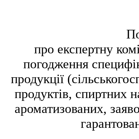
П
про експертну ком
погодження специфік
продукції (сільськогос
продуктів, спиртних н
ароматизованих, заяв
гарантова