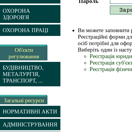
Пароль
ОХОРОНА
ЗДОРОВ'Я
ОХОРОНА ПРАЦІ
Ви можете заповнити р
Реєстраційні форми дл
осіб потрібні для офо
Виберіть один із насту
Об'єкти
Реєстрація юриди
регулювання
Реєстрація суб'єк
БУДІВНИЦТВО,
Реєстрація фізич
МЕТАЛУРГІЯ,
ТРАНСПОРТ, ...
Загальні ресурси
НОРМАТИВНІ АКТИ
АДМІНІСТРУВАННЯ