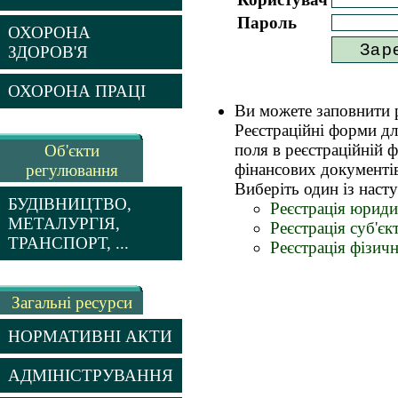
Пароль
ОХОРОНА
ЗДОРОВ'Я
ОХОРОНА ПРАЦІ
Ви можете заповнити р
Реєстраційні форми дл
поля в реєстраційній 
Об'єкти
фінансових документів
регулювання
Виберіть один із насту
БУДІВНИЦТВО,
Реєстрація юриди
МЕТАЛУРГІЯ,
Реєстрація суб'єк
ТРАНСПОРТ, ...
Реєстрація фізич
Загальні ресурси
НОРМАТИВНІ АКТИ
АДМІНІСТРУВАННЯ