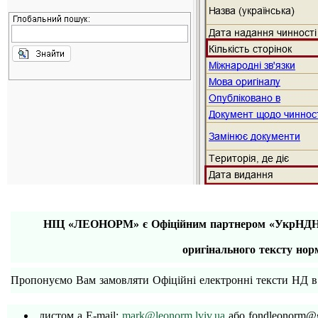
НІЦ «ЛЕОНОРМ» є Офіційним партнером «УкрНДНЦ» 
оригінального тексту нор
Пропонуємо Вам замов
ля
ти Офіційні
електронні тексти
НД в
листом
а E-mail:
mark@leonorm.lviv.ua
а
бо
fondleonorm@